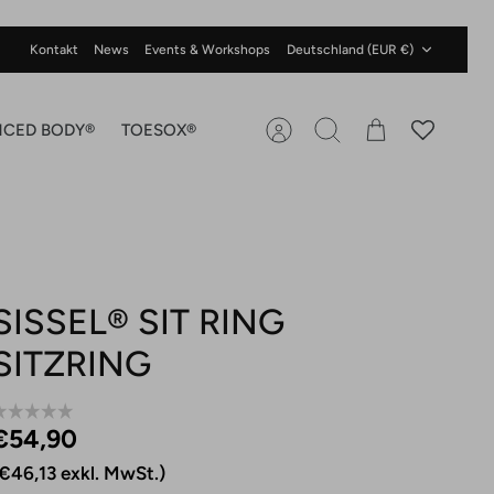
Währung
Kontakt
News
Events & Workshops
Deutschland (EUR €)
NCED BODY®
TOESOX®
Account
Suchen
Warenkorb
SISSEL® SIT RING
SITZRING
€54,90 ‎
€46,13 exkl. MwSt.