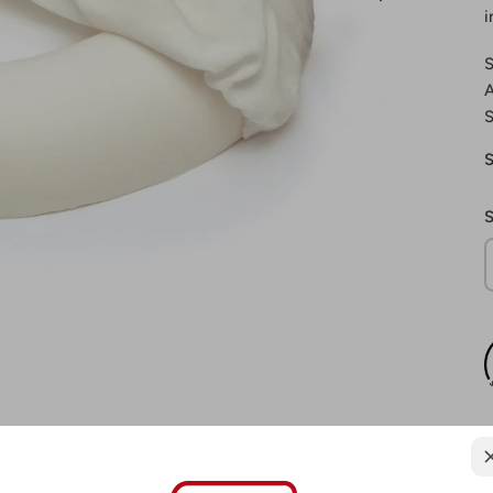
i
S
A
S
S