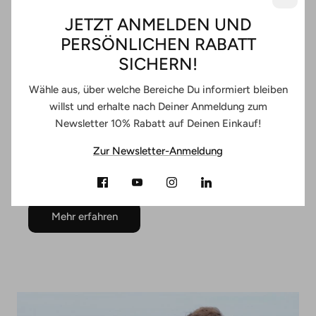
JETZT ANMELDEN UND
PERSÖNLICHEN RABATT
SICHERN!
Wähle aus, über welche Bereiche Du informiert bleiben
PILATES FOR PROFESSIONALS
willst und erhalte nach Deiner Anmeldung zum
Newsletter 10% Rabatt auf Deinen Einkauf!
Mit dem Pilates-Gerätetraining kannst Du als
Studioinhaber, Trainer oder Physiotherapeut mit der
Zur Newsletter-Anmeldung
weltweiten Nr.1 bei Pilates Reformern Dein Angebot
erweitern.
Mehr erfahren