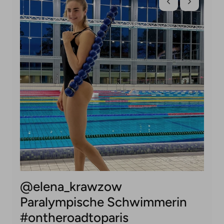
@elena_krawzow
S
Paralympische Schwimmerin
W
#ontheroadtoparis
L