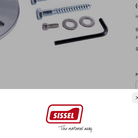
i
B
z