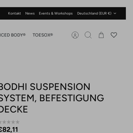
Währung
Kontakt
News
Events & Workshops
Deutschland (EUR €)
NCED BODY®
TOESOX®
Account
Suchen
Warenkorb
BODHI SUSPENSION
SYSTEM, BEFESTIGUNG
DECKE
€82,11 ‎